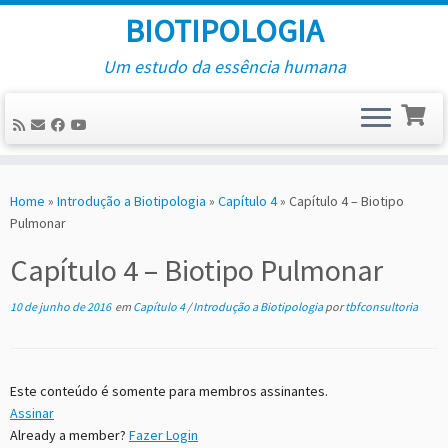
BIOTIPOLOGIA
Um estudo da essência humana
Skip
to
Home
»
Introdução a Biotipologia
»
Capítulo 4
»
Capítulo 4 – Biotipo
content
Pulmonar
Capítulo 4 – Biotipo Pulmonar
10 de junho de 2016
em
Capítulo 4
/
Introdução a Biotipologia
por
tbfconsultoria
Este conteúdo é somente para membros assinantes.
Assinar
Already a member?
Fazer Login