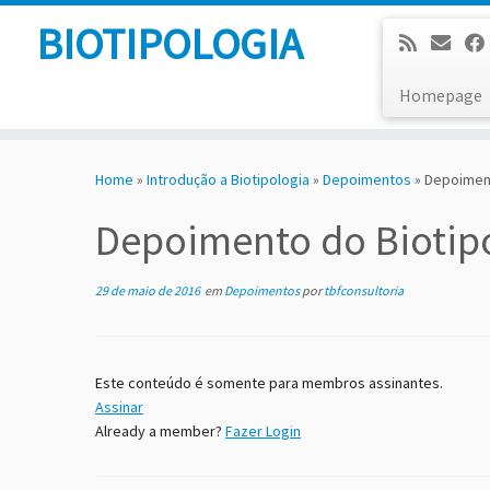
BIOTIPOLOGIA
Homepage
Skip
to
Home
»
Introdução a Biotipologia
»
Depoimentos
»
Depoiment
content
Depoimento do Biotip
29 de maio de 2016
em
Depoimentos
por
tbfconsultoria
Este conteúdo é somente para membros assinantes.
Assinar
Already a member?
Fazer Login